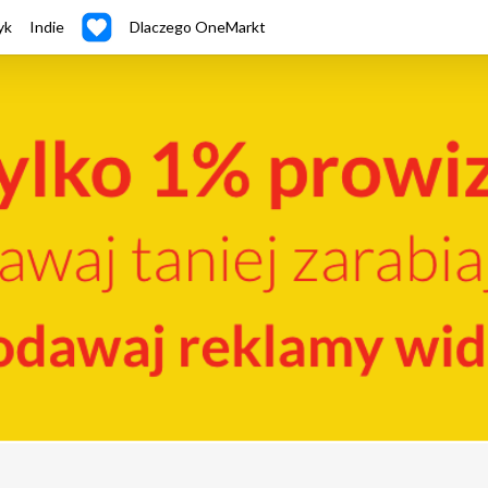
yk
Indie
Dlaczego OneMarkt